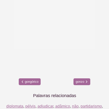
gongórico
gonzo
Palavras relacionadas
diplomata
,
pélvis
,
adjudicar
,
adâmico
,
não
,
partidarismo
,