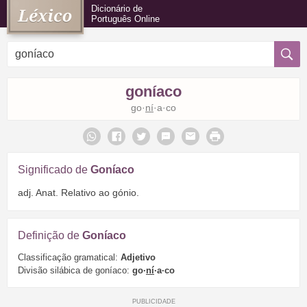
Dicionário de
Português Online
goníaco
go·
ní
·a·co
Significado de
Goníaco
adj. Anat. Relativo ao gónio.
Definição de
Goníaco
Classificação gramatical:
Adjetivo
Divisão silábica de goníaco:
go·
ní
·a·co