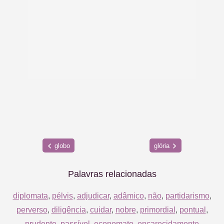
globo
glória
Palavras relacionadas
diplomata
,
pélvis
,
adjudicar
,
adâmico
,
não
,
partidarismo
,
perverso
,
diligência
,
cuidar
,
nobre
,
primordial
,
pontual
,
prudente
,
passível
,
economato
,
encarecidamente