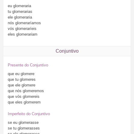
eu
glomeraria
tu
glomerarias
ele
glomeraria
nós
glomeraríamos
vós
glomeraríeis
eles
glomerariam
Conjuntivo
Presente do Conjuntivo
que
eu
glomere
que
tu
glomeres
que
ele
glomere
que
nós
glomeremos
que
vós
glomereis
que
eles
glomerem
Imperfeito do Conjuntivo
se
eu
glomerasse
se
tu
glomerasses
se
ele
glomerasse