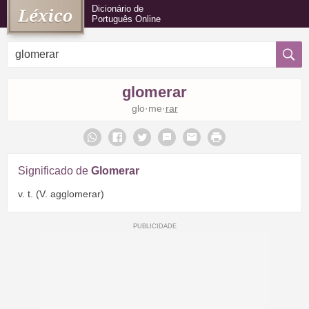
Dicionário de
Português Online
glomerar
glo·me·
rar
Significado de
Glomerar
v. t. (V. agglomerar)