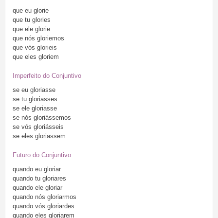
que
eu
glorie
que
tu
glories
que
ele
glorie
que
nós
gloriemos
que
vós
glorieis
que
eles
gloriem
Imperfeito do Conjuntivo
se
eu
gloriasse
se
tu
gloriasses
se
ele
gloriasse
se
nós
gloriássemos
se
vós
gloriásseis
se
eles
gloriassem
Futuro do Conjuntivo
quando
eu
gloriar
quando
tu
gloriares
quando
ele
gloriar
quando
nós
gloriarmos
quando
vós
gloriardes
quando
eles
gloriarem