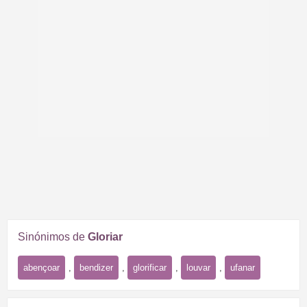
Sinónimos de
Gloriar
abençoar
,
bendizer
,
glorificar
,
louvar
,
ufanar