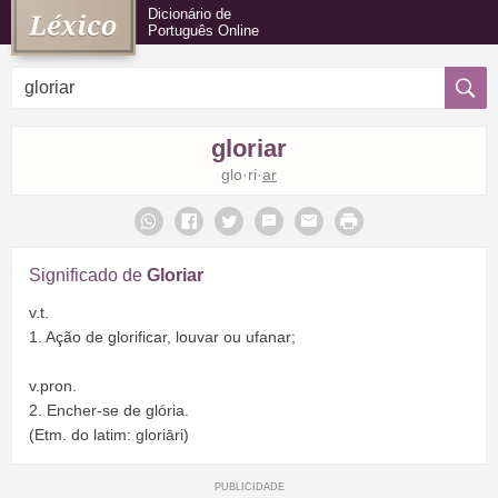
Dicionário de
Português Online
gloriar
glo·ri·
ar
Significado de
Gloriar
v.t.
1. Ação de glorificar, louvar ou ufanar;
v.pron.
2. Encher-se de glória.
(Etm. do latim: gloriāri)