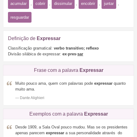
acumular
,
cobrir
,
dissimular
,
encobrir
,
juntar
,
resguardar
Definição de
Expressar
Classificação gramatical:
verbo transitivo; reflexo
Divisão silábica de expressar:
ex·pres·
sar
Frase com a palavra
Expressar
Muito pouco ama, quem com palavras pode
expressar
quanto
muito ama.
— Dante Alighieri
Exemplos com a palavra
Expressar
Desde 1909, a Sala Oval pouco mudou. Mas se os presidentes
apenas parecem
expressar
a sua personalidade através do