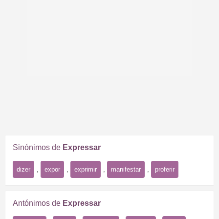
Sinónimos de
Expressar
dizer
,
expor
,
exprimir
,
manifestar
,
proferir
Antónimos de
Expressar