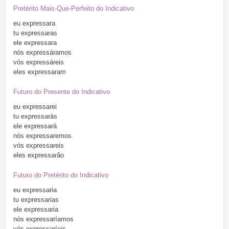
Pretérito Mais-Que-Perfeito do Indicativo
eu
expressara
tu
expressaras
ele
expressara
nós
expressáramos
vós
expressáreis
eles
expressaram
Futuro do Presente do Indicativo
eu
expressarei
tu
expressarás
ele
expressará
nós
expressaremos
vós
expressareis
eles
expressarão
Futuro do Pretérito do Indicativo
eu
expressaria
tu
expressarias
ele
expressaria
nós
expressaríamos
vós
expressaríeis