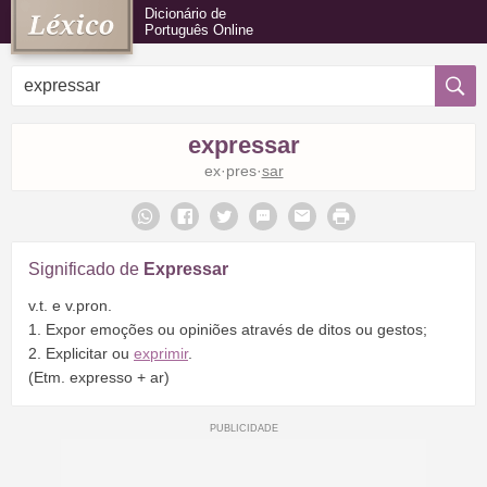
Dicionário de
Português Online
expressar
ex·pres·
sar
Significado de
Expressar
v.t. e v.pron.
1. Expor emoções ou opiniões através de ditos ou gestos;
2. Explicitar ou
exprimir
.
(Etm. expresso + ar)