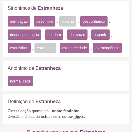
Sinónimos de
Estranheza
admiração
,
assombro
,
bizarria
,
desconfiança
,
desconsideração
,
desdém
,
desprezo
,
espanto
,
esquisitice
,
estranhez
,
excentricidade
,
extravagância
Antónimo de
Estranheza
normalidade
Definição de
Estranheza
Classificação gramatical:
nome feminino
Divisão silábica de estranheza:
es·tra·
nhe
·za