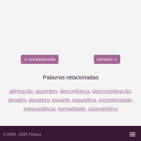
estranhamente
estranho
Palavras relacionadas
admiração
,
assombro
,
desconfiança
,
desconsideração
,
desdém
,
desprezo
,
espanto
,
esquisitice
,
excentricidade
,
extravagância
,
normalidade
,
característica
© 2009 - 2026
7Graus