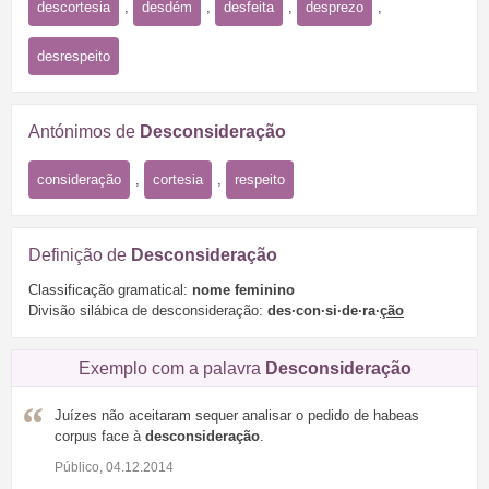
descortesia
,
desdém
,
desfeita
,
desprezo
,
desrespeito
Antónimos de
Desconsideração
consideração
,
cortesia
,
respeito
Definição de
Desconsideração
Classificação gramatical:
nome feminino
Divisão silábica de desconsideração:
des·con·si·de·ra·
ção
Exemplo com a palavra
Desconsideração
Juízes não aceitaram sequer analisar o pedido de habeas
corpus face à
desconsideração
.
Público, 04.12.2014