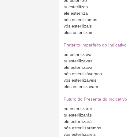
eu
esterilizo
tu
esterilizas
ele
esteriliza
nós
esterilizamos
vós
esterilizais
eles
esterilizam
Pretérito Imperfeito do Indicativo
eu
esterilizava
tu
esterilizavas
ele
esterilizava
nós
esterilizávamos
vós
esterilizáveis
eles
esterilizavam
Futuro do Presente do Indicativo
eu
esterilizarei
tu
esterilizarás
ele
esterilizará
nós
esterilizaremos
vós
esterilizareis