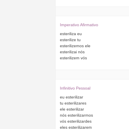
Imperativo Afirmativo
esteriliza
eu
esterilize
tu
esterilizemos
ele
esterilizai
nós
esterilizem
vós
Infinitivo Pessoal
eu
esterilizar
tu
esterilizares
ele
esterilizar
nós
esterilizarmos
vós
esterilizardes
eles
esterilizarem