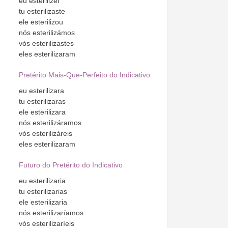
eu
esterilizei
tu
esterilizaste
ele
esterilizou
nós
esterilizámos
vós
esterilizastes
eles
esterilizaram
Pretérito Mais-Que-Perfeito do Indicativo
eu
esterilizara
tu
esterilizaras
ele
esterilizara
nós
esterilizáramos
vós
esterilizáreis
eles
esterilizaram
Futuro do Pretérito do Indicativo
eu
esterilizaria
tu
esterilizarias
ele
esterilizaria
nós
esterilizaríamos
vós
esterilizaríeis