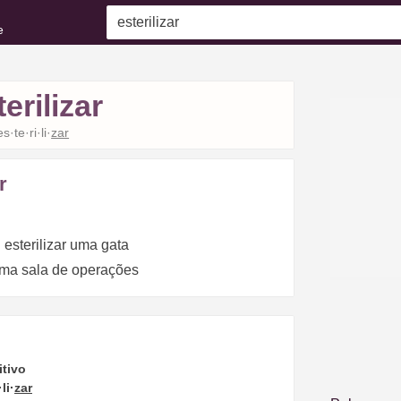
e
terilizar
es·te·ri·li·
zar
r
 esterilizar uma gata
 uma sala de operações
itivo
li·
zar