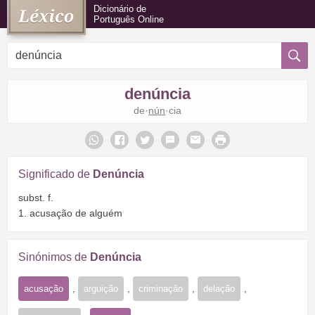
Dicionário de
Português Online
denúncia
de·
nún
·cia
Significado de
Denúncia
subst. f.
1. acusação de alguém
Sinónimos de
Denúncia
acusação
,
arguição
,
criminação
,
delação
,