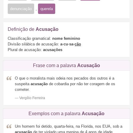
denunciação
,
querela
Definição de
Acusação
Classificação gramatical:
nome feminino
Divisão silábica de acusação:
a·cu·sa·
ção
Plural de acusação:
acusações
Frase com a palavra
Acusação
O que o moralista mais odeia nos pecados dos outros é a
suspeita
acusação
de cobardia por não ter coragem de os
cometer.
— Vergílio Ferreira
Exemplos com a palavra
Acusação
Um homem foi detido, quarta-feira, na Florida, nos EUA, sob a
acusação
de ter violado uma menina de 4 anos de idade