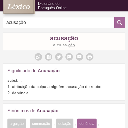
Dicionário de
Português Online
acusação
a·cu·sa·
ção
Significado de
Acusação
subst. f.
1. atribuição da culpa a alguém: acusação de roubo
2. denúncia
Sinónimos de
Acusação
arguição
,
criminação
,
delação
,
denúncia
,