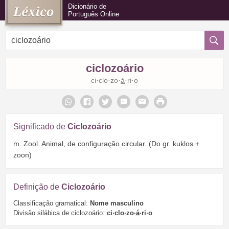
Dicionário de
Português Online
ciclozoário
ci·clo·zo·
á
·ri·o
Significado de
Ciclozoário
m. Zool. Animal, de configuração circular. (Do gr. kuklos +
zoon)
Definição de
Ciclozoário
Classificação gramatical:
Nome masculino
Divisão silábica de ciclozoário:
ci·clo·zo·
á
·ri·o