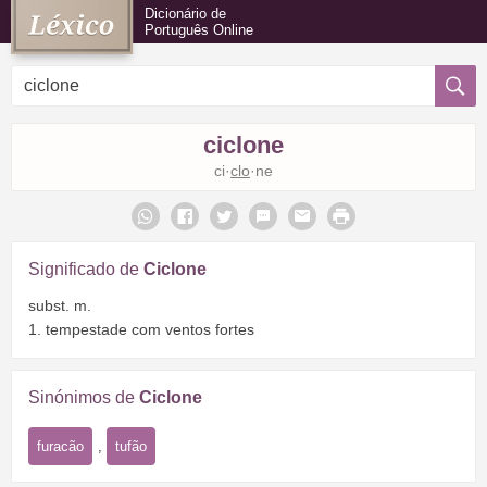
Dicionário de
Português Online
ciclone
ci·
clo
·ne
Significado de
Ciclone
subst. m.
1. tempestade com ventos fortes
Sinónimos de
Ciclone
furacão
,
tufão