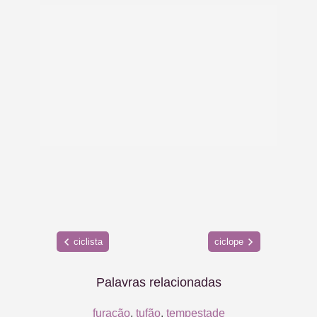
ciclista
ciclope
Palavras relacionadas
furacão
,
tufão
,
tempestade