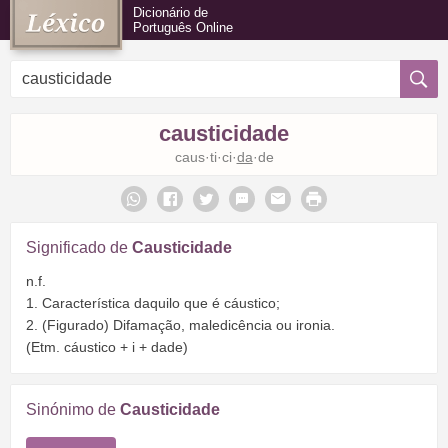
Dicionário de
Português Online
causticidade
caus·ti·ci·
da
·de
Significado de
Causticidade
n.f.
1. Característica daquilo que é cáustico;
2. (Figurado) Difamação, maledicência ou ironia.
(Etm. cáustico + i + dade)
Sinónimo de
Causticidade