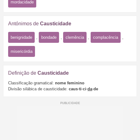
mordacidade
Antónimos de
Causticidade
benignidade
,
bondade
,
clemência
,
complacência
,
misericórdia
Definição de
Causticidade
Classificação gramatical:
nome feminino
Divisão silábica de causticidade:
caus·ti·ci·
da
·de