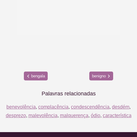
bengala
benigno
Palavras relacionadas
benevolência
,
complacência
,
condescendência
,
desdém
,
desprezo
,
malevolência
,
malquerença
,
ódio
,
característica