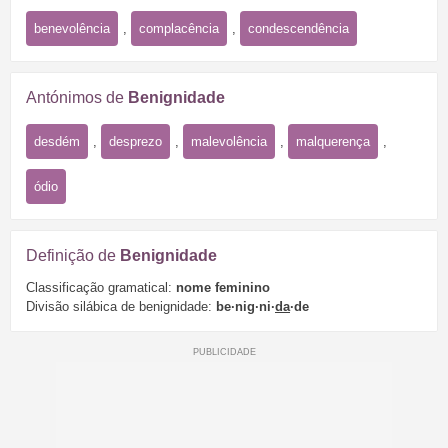
benevolência
,
complacência
,
condescendência
Antónimos de
Benignidade
desdém
,
desprezo
,
malevolência
,
malquerença
,
ódio
Definição de
Benignidade
Classificação gramatical:
nome feminino
Divisão silábica de benignidade:
be·nig·ni·
da
·de