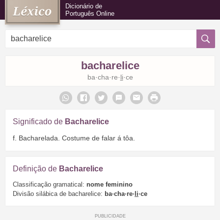
Dicionário de
Português Online
bacharelice
ba·cha·re·
li
·ce
Significado de
Bacharelice
f. Bacharelada. Costume de falar á tôa.
Definição de
Bacharelice
Classificação gramatical:
nome feminino
Divisão silábica de bacharelice:
ba·cha·re·
li
·ce