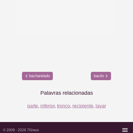
bacharelado
bacilo
Palavras relacionadas
parte
,
inferior
,
tronco
,
recipiente
,
lavar
© 2009 - 2026
7Graus