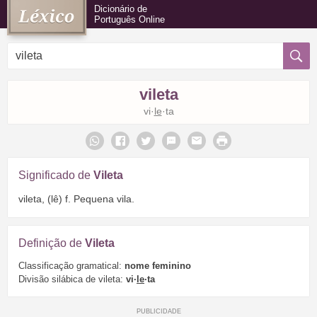
Dicionário de
Português Online
vileta
vi·
le
·ta
Significado de
Vileta
vileta, (lê) f. Pequena vila.
Definição de
Vileta
Classificação gramatical:
nome feminino
Divisão silábica de vileta:
vi·
le
·ta