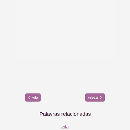
vila
vileza
Palavras relacionadas
vila