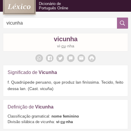
Dicionário de
Português Online
vicunha
vi·
cu
·nha
Significado de
Vicunha
f. Quadrúpede peruano, que produz lan finíssima. Tecido, feito
dessa lan. (Cast. vicuña)
Definição de
Vicunha
Classificação gramatical:
nome feminino
Divisão silábica de vicunha:
vi·
cu
·nha