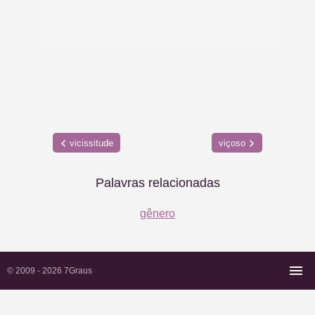
vicissitude
viçoso
Palavras relacionadas
gênero
© 2009 - 2026
7Graus