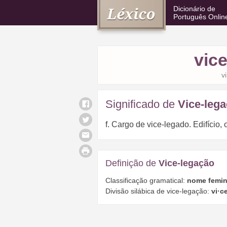
Dicionário de
Português Onlin
vic
v
Significado de
Vice-leg
f. Cargo de vice-legado. Edifício,
Definição de
Vice-legação
Classificação gramatical:
nome femin
Divisão silábica de vice-legação:
vi·c