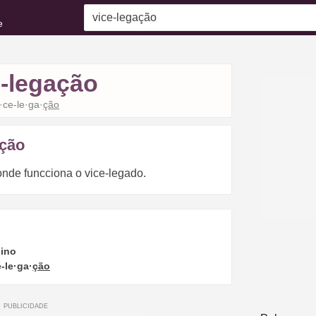
e
e-legação
i·ce-le·ga·
ção
ação
 onde funcciona o vice-legado.
ino
e-le·ga·
ção