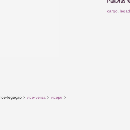
Palavras r
cargo
,
lega
vice-legação
vice-versa
vicejar