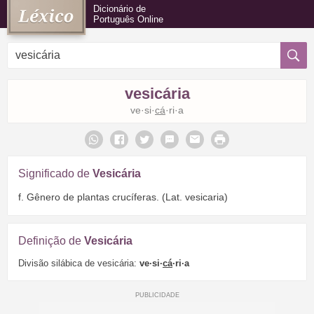
Dicionário de
Português Online
vesicária
ve·si·
cá
·ri·a
Significado de
Vesicária
f. Gênero de plantas crucíferas. (Lat. vesicaria)
Definição de
Vesicária
Divisão silábica de vesicária:
ve·si·
cá
·ri·a