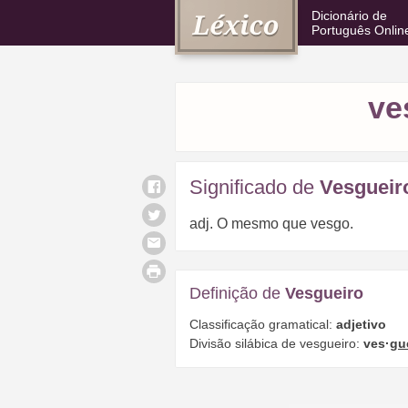
Dicionário de
Português Onlin
ve
Significado de
Vesgueir
adj. O mesmo que vesgo.
Definição de
Vesgueiro
Classificação gramatical:
adjetivo
Divisão silábica de vesgueiro:
ves·
gu