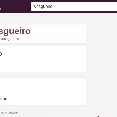
e
sgueiro
ves·
guei
·ro
o
ei
·ro