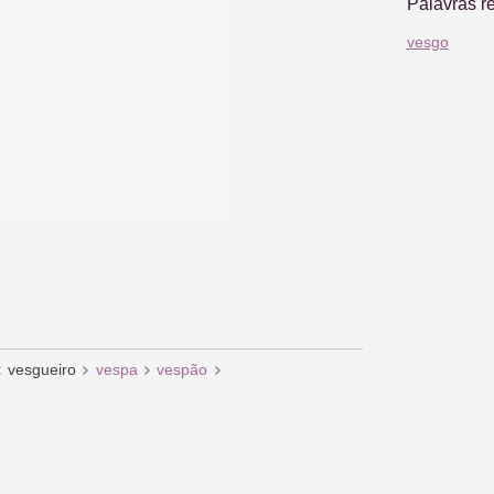
Palavras r
vesgo
vesgueiro
vespa
vespão