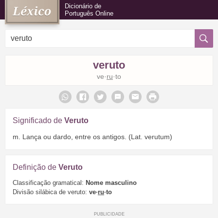
Dicionário de
Português Online
veruto
ve·
ru
·to
Significado de
Veruto
m. Lança ou dardo, entre os antigos. (Lat. verutum)
Definição de
Veruto
Classificação gramatical:
Nome masculino
Divisão silábica de veruto:
ve·
ru
·to