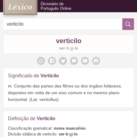
Dicionário de
Português Online
verticilo
ver·ti·
ci
·lo
Significado de
Verticilo
m. Conjunto das partes das flôres ou dos órgãos foliáceos,
dispostos em volta de um eixo comum e no mesmo plano
horizontal. (Lat. verticillus)
Definição de
Verticilo
Classificação gramatical:
nome masculino
Divisão silábica de verticilo:
ver·ti·
ci
·lo