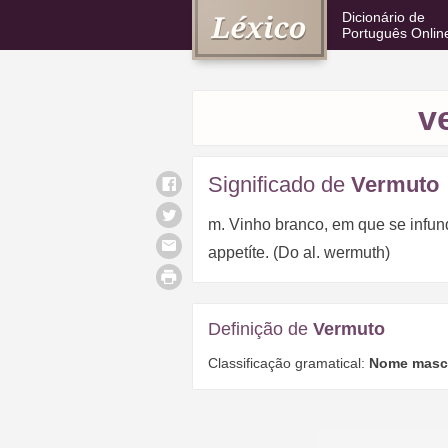
Dicionário de
Português Onlin
v
Significado de
Vermuto
m. Vinho branco, em que se infund
appetíte. (Do al. wermuth)
Definição de
Vermuto
Classificação gramatical:
Nome masc