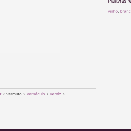
Palavras r
vinho
,
branc
r
vermuto
vernáculo
verniz