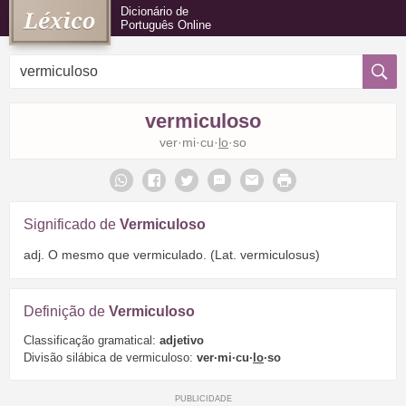
Dicionário de
Português Online
vermiculoso
ver·mi·cu·
lo
·so
Significado de
Vermiculoso
adj. O mesmo que vermiculado. (Lat. vermiculosus)
Definição de
Vermiculoso
Classificação gramatical:
adjetivo
Divisão silábica de vermiculoso:
ver·mi·cu·
lo
·so