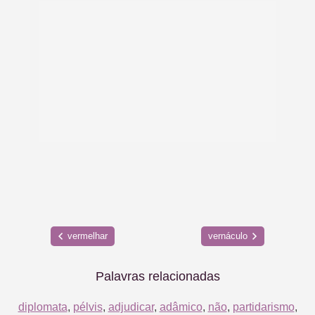
vermelhar
vernáculo
Palavras relacionadas
diplomata
,
pélvis
,
adjudicar
,
adâmico
,
não
,
partidarismo
,