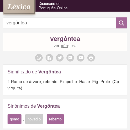
Dicionário de
Português Online
vergôntea
ver·
gôn
·te·a
Significado de
Vergôntea
f. Ramo de árvore, rebento. Pimpolho. Haste. Fig. Prole. (Cp.
virgulta)
Sinónimos de
Vergôntea
gomo
,
novedio
,
rebento