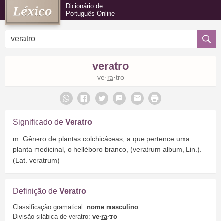
Dicionário de
Português Online
veratro
ve·
ra
·tro
Significado de
Veratro
m. Gênero de plantas colchicáceas, a que pertence uma
planta medicinal, o helléboro branco, (veratrum album, Lin.).
(Lat. veratrum)
Definição de
Veratro
Classificação gramatical:
nome masculino
Divisão silábica de veratro:
ve·
ra
·tro