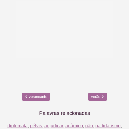
veraneante
verão
Palavras relacionadas
diplomata
,
pélvis
,
adjudicar
,
adâmico
,
não
,
partidarismo
,