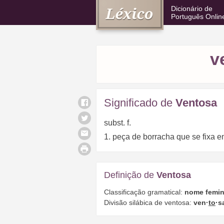
Dicionário de
Português Onlin
v
Significado de
Ventosa
subst. f.
1. peça de borracha que se fixa em
Definição de
Ventosa
Classificação gramatical:
nome femin
Divisão silábica de ventosa:
ven·
to
·s