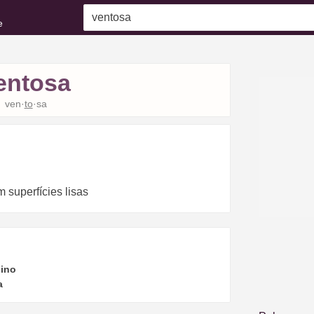
e
entosa
ven·
to
·sa
 superfícies lisas
ino
a