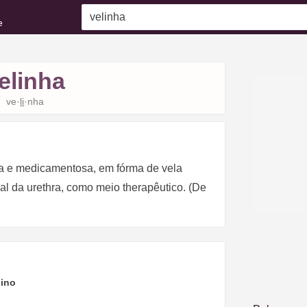
e
elinha
ve·
li
·nha
da e medicamentosa, em fórma de vela
al da urethra, como meio therapêutico. (De
ino