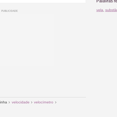
Palavras r
vela
,
substâ
linha
velocidade
velocímetro