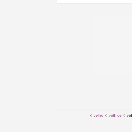
velho
velhice
ve