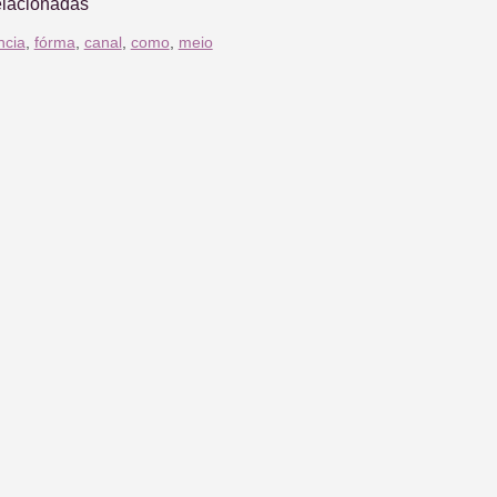
elacionadas
ncia
,
fórma
,
canal
,
como
,
meio