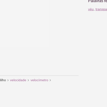
Palavras r
véu
,
transpa
lilho
velocidade
velocímetro