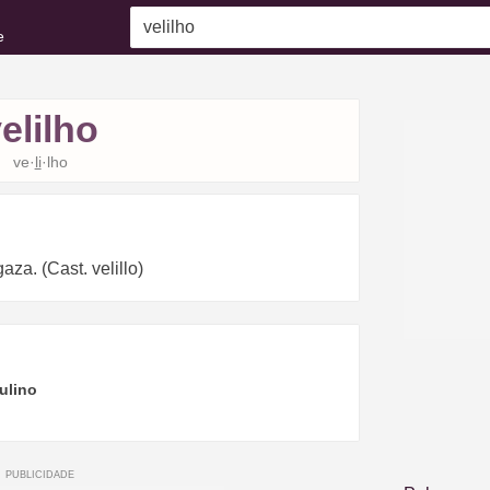
e
elilho
ve·
li
·lho
za. (Cast. velillo)
ulino