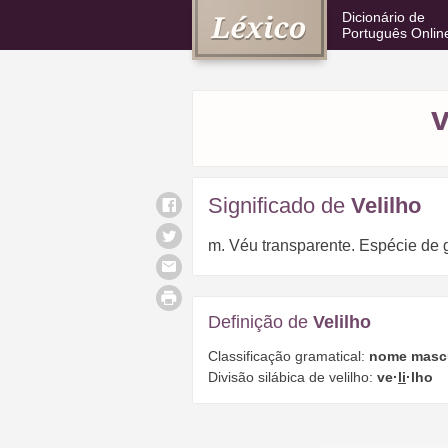
Dicionário de
Português Onlin
v
Significado de
Velilho
m. Véu transparente. Espécie de ga
Definição de
Velilho
Classificação gramatical:
nome masc
Divisão silábica de velilho:
ve·
li
·lho