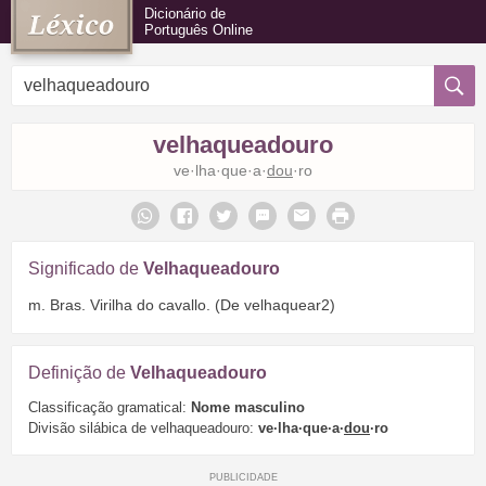
Dicionário de
Português Online
velhaqueadouro
ve·lha·que·a·
dou
·ro
Significado de
Velhaqueadouro
m. Bras. Virilha do cavallo. (De velhaquear2)
Definição de
Velhaqueadouro
Classificação gramatical:
Nome masculino
Divisão silábica de velhaqueadouro:
ve·lha·que·a·
dou
·ro