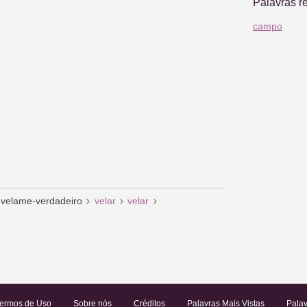
Palavras r
campo
velame-verdadeiro
velar
velar
ermos de Uso
Sobre nós
Créditos
Palavras Mais Vistas
Palav