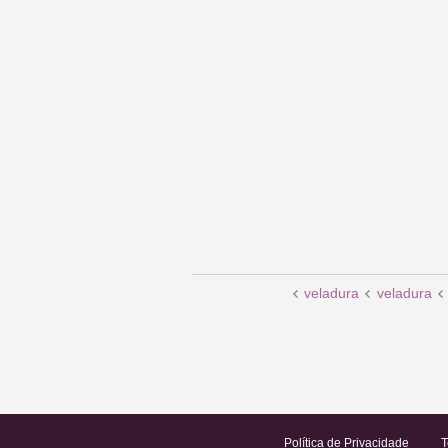
veladura
veladura
Política de Privacidade
T