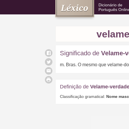
Dicionário de
Português Onlin
velame
Significado de
Velame-v
m. Bras. O mesmo que velame-d
Definição de
Velame-verdade
Classificação gramatical:
Nome masc