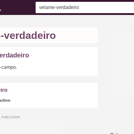
e
-verdadeiro
erdadeiro
o-campo.
iro
ulino