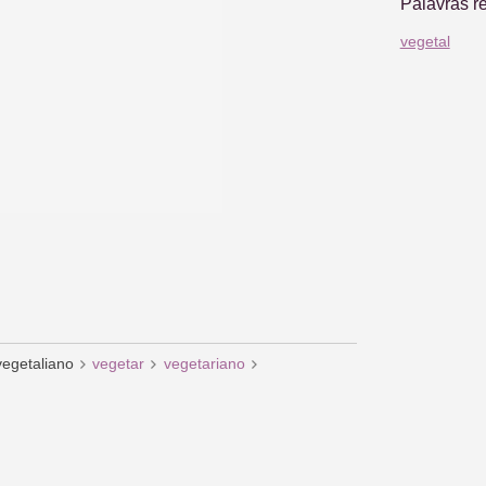
Palavras r
vegetal
vegetaliano
vegetar
vegetariano