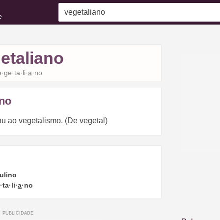
e
etaliano
·ge·ta·li·
a
·no
ano
ou ao vegetalismo. (De vegetal)
ulino
ta·li·
a
·no