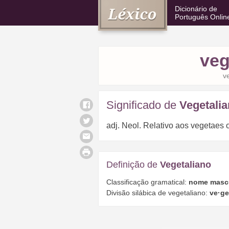
Dicionário de
Português Onlin
veg
ve
Significado de
Vegetali
adj. Neol. Relativo aos vegetaes 
Definição de
Vegetaliano
Classificação gramatical:
nome masc
Divisão silábica de vegetaliano:
ve·ge·