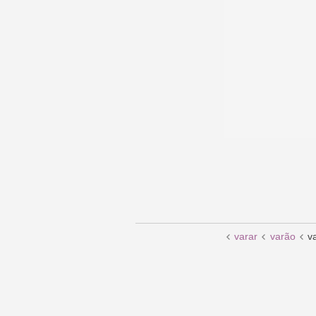
varar
varão
v