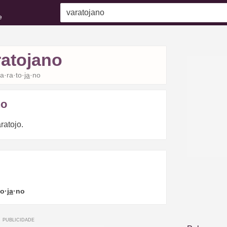
e
ratojano
a·ra·to·
ja
·no
no
ratojo.
to·
ja
·no