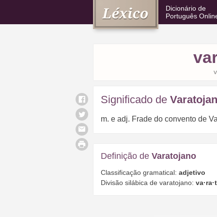
Dicionário de
Português Onlin
va
v
Significado de
Varatoja
m. e adj. Frade do convento de Va
Definição de
Varatojano
Classificação gramatical:
adjetivo
Divisão silábica de varatojano:
va·ra·