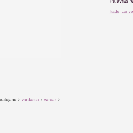
Palavras r
frade
,
conve
aratojano
vardasca
varear