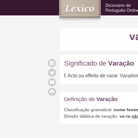
Dicionário de
Português Onlin
v
Significado de
Varação
f. Acto ou effeito de varar. Varadoi
Definição de
Varação
Classificação gramatical:
nome femin
Divisão silábica de varação:
va·ra·
çã