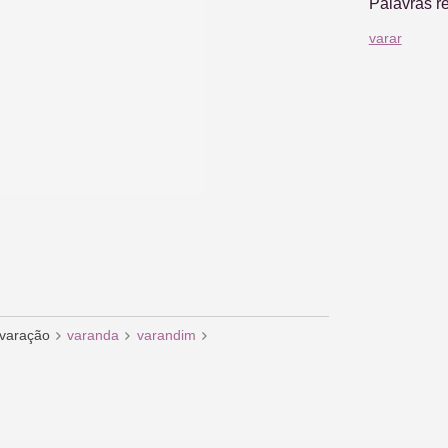
Palavras r
varar
varação
varanda
varandim