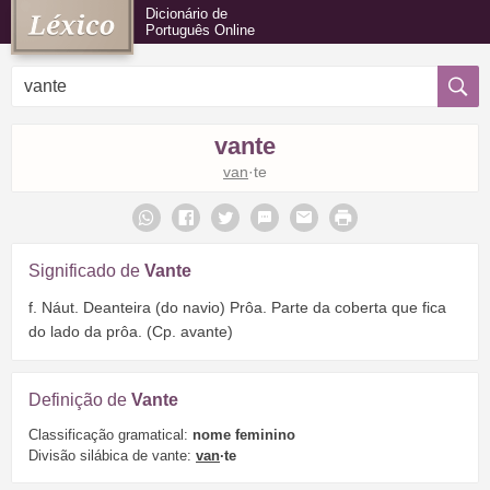
Dicionário de
Português Online
vante
van
·te
Significado de
Vante
f. Náut. Deanteira (do navio) Prôa. Parte da coberta que fica
do lado da prôa. (Cp. avante)
Definição de
Vante
Classificação gramatical:
nome feminino
Divisão silábica de vante:
van
·te