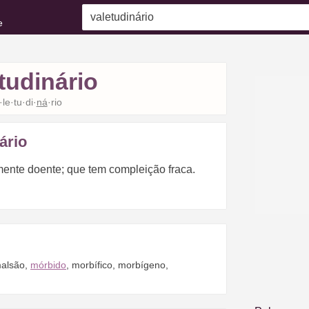
e
tudinário
·le·tu·di·
ná
·rio
ário
mente doente; que tem compleição fraca.
alsão
,
mórbido
,
morbífico
,
morbígeno
,