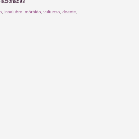
elacionadas
o
,
insalubre
,
mórbido
,
vultuoso
,
doente
,