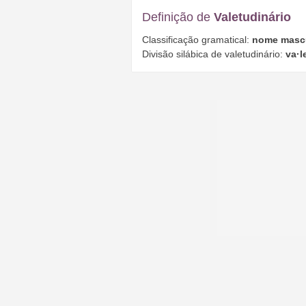
Definição de
Valetudinário
Classificação gramatical:
nome masc
Divisão silábica de valetudinário:
va·l