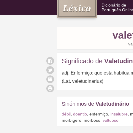
Dicionário de
Português Onlin
vale
va
Significado de
Valetudin
adj. Enfermiço; que está habitual
(Lat. valetudinarius)
Sinónimos de
Valetudinário
débil
,
doentio
,
enfermiço
,
insalubre
,
m
morbígero
,
morboso
,
vultuoso