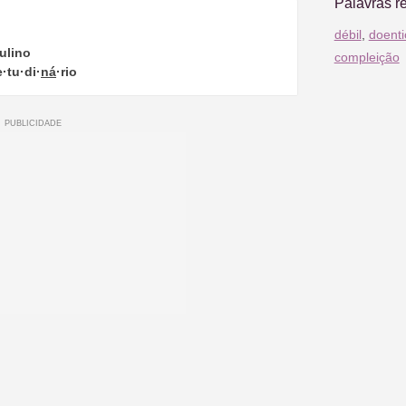
Palavras r
débil
,
doenti
ulino
compleição
e·tu·di·
ná
·rio