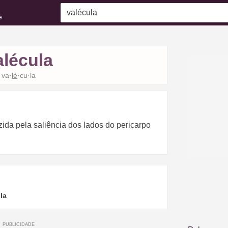
e
alécula
va·
lé
·cu·la
ida pela saliência dos lados do pericarpo
la