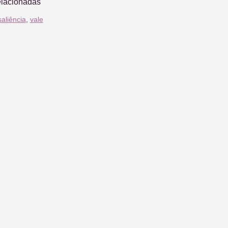
elacionadas
saliência
,
vale