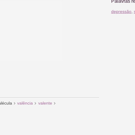
Palavras r
depressão
,
alécula
valência
valente