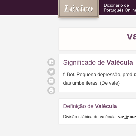
Dicionário de
Português Onlin
v
Significado de
Valécula
f. Bot. Pequena depressão, produz
das umbelíferas. (De vale)
Definição de
Valécula
Divisão silábica de valécula:
va·
lé
·cu·