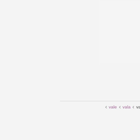
vale
vala
v