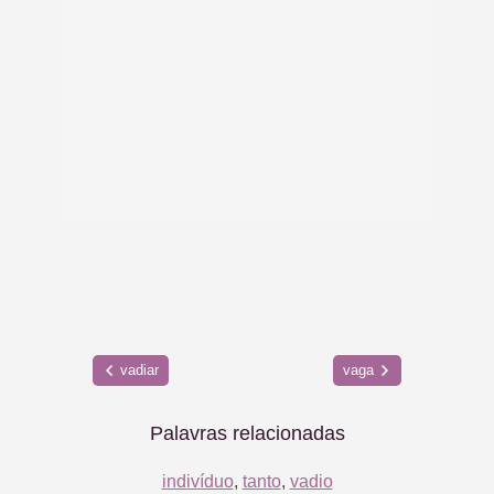
vadiar
vaga
Palavras relacionadas
indivíduo
,
tanto
,
vadio