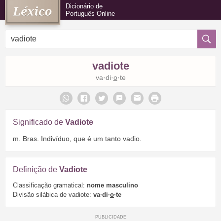
Dicionário de
Português Online
vadiote
va·di·
o
·te
Significado de
Vadiote
m. Bras. Indivíduo, que é um tanto vadio.
Definição de
Vadiote
Classificação gramatical:
nome masculino
Divisão silábica de vadiote:
va·di·
o
·te