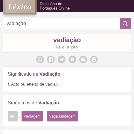
Dicionário de
Português Online
vadiação
va·di·a·
ção
Significado de
Vadiação
f. Acto ou effeito de vadiar.
Sinónimos de
Vadiação
léu
,
vadiagem
,
vagabundagem