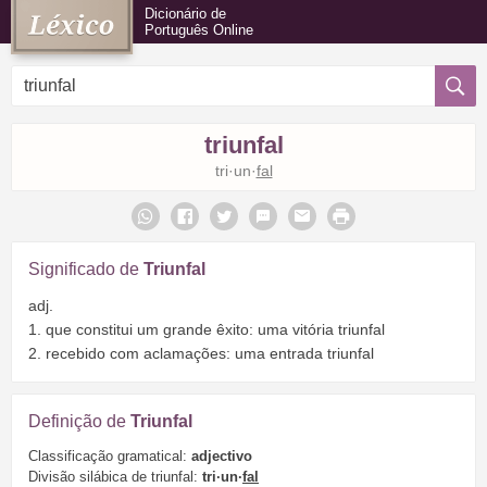
Dicionário de
Português Online
triunfal
tri·un·
fal
Significado de
Triunfal
adj.
1. que constitui um grande êxito: uma vitória triunfal
2. recebido com aclamações: uma entrada triunfal
Definição de
Triunfal
Classificação gramatical:
adjectivo
Divisão silábica de triunfal:
tri·un·
fal