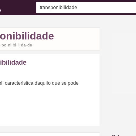
e
onibilidade
·po·ni·bi·li·
da
·de
ibilidade
l; característica daquilo que se pode