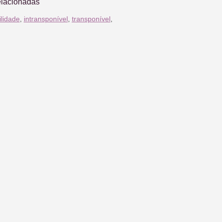
elacionadas
ilidade
,
intransponível
,
transponível
,