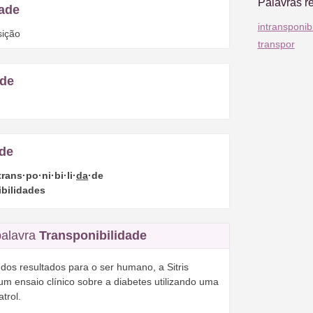
Palavras r
dade
intransponib
sição
transpor
ade
ade
trans·po·ni·bi·li·
da
·de
ibilidades
palavra
Transponibilidade
dos resultados para o ser humano, a Sitris
um ensaio clínico sobre a diabetes utilizando uma
trol.