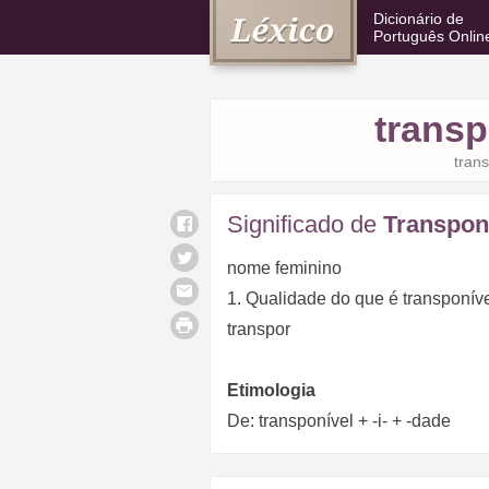
Dicionário de
Português Onlin
transp
trans
Significado de
Transpon
nome feminino
1. Qualidade do que é transponíve
transpor
Etimologia
De: transponível + -i- + -dade