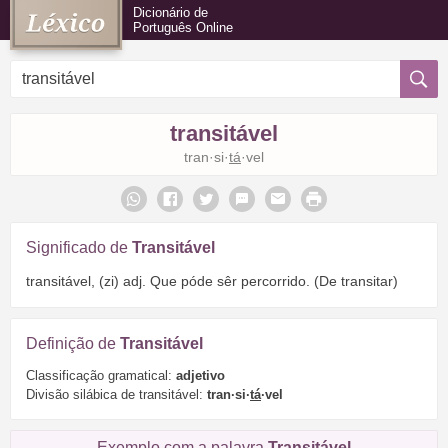
Dicionário de
Português Online
transitável
tran·si·
tá
·vel
Significado de
Transitável
transitável, (zi) adj. Que póde sêr percorrido. (De transitar)
Definição de
Transitável
Classificação gramatical:
adjetivo
Divisão silábica de transitável:
tran·si·
tá
·vel
Exemplo com a palavra
Transitável