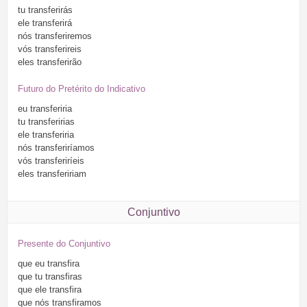
tu
transferirás
ele
transferirá
nós
transferiremos
vós
transferireis
eles
transferirão
Futuro do Pretérito do Indicativo
eu
transferiria
tu
transferirias
ele
transferiria
nós
transferiríamos
vós
transferiríeis
eles
transfeririam
Conjuntivo
Presente do Conjuntivo
que
eu
transfira
que
tu
transfiras
que
ele
transfira
que
nós
transfiramos