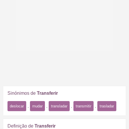
Sinónimos de
Transferir
deslocar
,
mudar
,
transladar
,
transmitir
,
trasladar
Definição de
Transferir