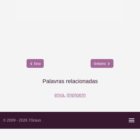
tino
tinteiro
Palavras relacionadas
erva
,
impigem
© 2009 - 2026
7Graus