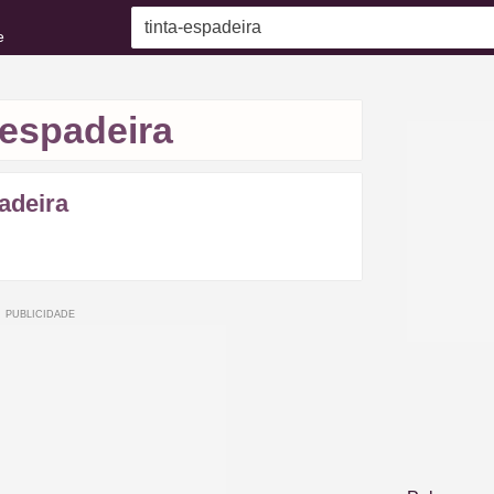
e
-espadeira
adeira