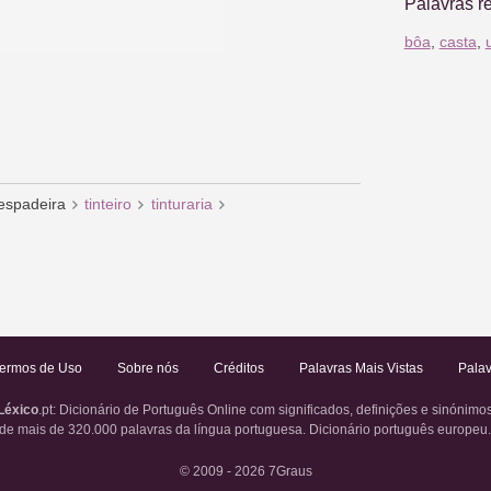
Palavras r
bôa
,
casta
,
-espadeira
tinteiro
tinturaria
ermos de Uso
Sobre nós
Créditos
Palavras Mais Vistas
Palav
Léxico
.pt
: Dicionário de Português Online com significados, definições e sinónimo
de mais de 320.000 palavras da língua portuguesa. Dicionário português europeu
© 2009 - 2026
7Graus