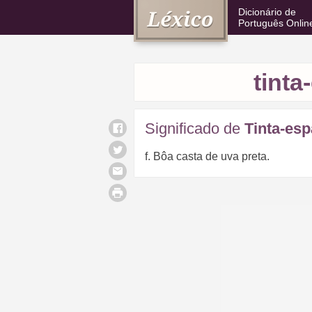
Dicionário de
Português Onlin
tinta
Significado de
Tinta-esp
f. Bôa casta de uva preta.