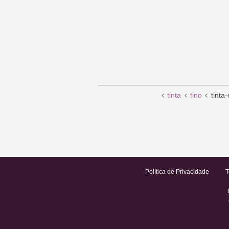
tinta
tino
tinta
Política de Privacidade
T