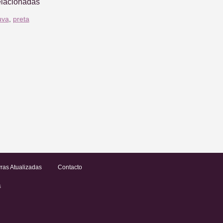
elacionadas
uva
,
preta
ras Atualizadas
Contacto
s
.