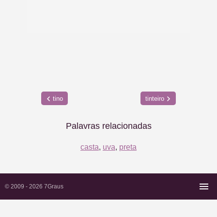
tino
tinteiro
Palavras relacionadas
casta
,
uva
,
preta
© 2009 - 2026
7Graus