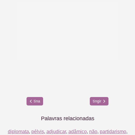
tina
tingir
Palavras relacionadas
diplomata
,
pélvis
,
adjudicar
,
adâmico
,
não
,
partidarismo
,