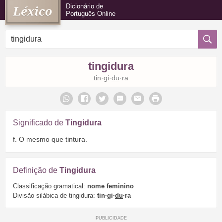
Dicionário de
Português Online
tingidura
tin·gi·
du
·ra
Significado de
Tingidura
f. O mesmo que tintura.
Definição de
Tingidura
Classificação gramatical:
nome feminino
Divisão silábica de tingidura:
tin·gi·
du
·ra