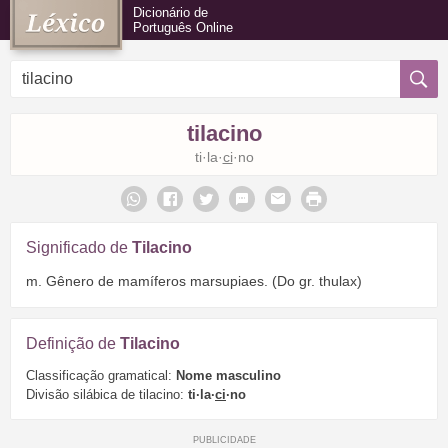
Dicionário de
Português Online
tilacino
ti·la·
ci
·no
Significado de
Tilacino
m. Gênero de mamíferos marsupiaes. (Do gr. thulax)
Definição de
Tilacino
Classificação gramatical:
Nome masculino
Divisão silábica de tilacino:
ti·la·
ci
·no